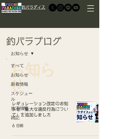
​釣パラダイス
​釣パラブログ
ブログ
お知らせ
お知ら
すべて
お知らせ
せ
新着情報
スケジュー
ル
レギュレーション改定のお知
放流情報
らせ「重大な違反行為につい
て」を追加しました
雑記
6 日前