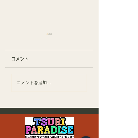
コメント
こども用ライフジャ
トラウトポンド今
コメントを追加…
ケットのレンタル開
ーズンの営業終了
始！
次は11月上旬オ
ン予定