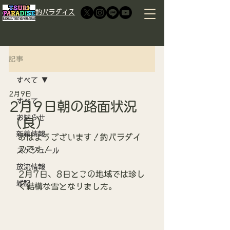
​釣パラダイス
記事
すべて
2月9日
すべて
2月9日朝の路面状況
お知らせ
（良）
新着情報
おはようございます！釣パラダイ
スです！
スケジュール
放流情報
2月7日、8日とこの地域では珍し
雑記
く結構な雪となりました。