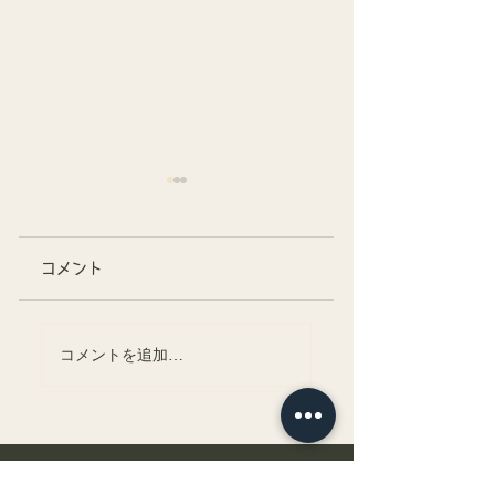
コメント
釣パラダイスフリー
初めてのコイ釣り
コメントを追加…
マーケット無事終
気を付けたいポイ
了！
ト