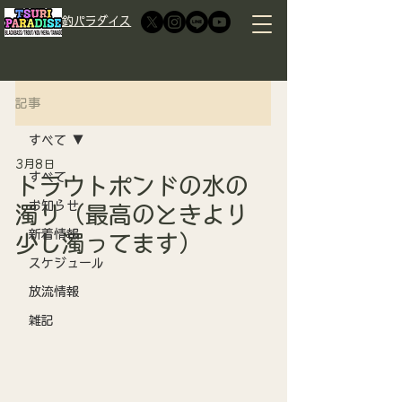
​釣パラダイス
記事
すべて
3月8日
すべて
トラウトポンドの水の
お知らせ
濁り（最高のときより
新着情報
少し濁ってます）
スケジュール
放流情報
雑記