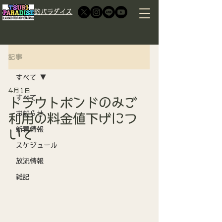
​釣パラダイス
記事
すべて
4月1日
すべて
トラウトポンドのみご
お知らせ
利用の料金値下げにつ
新着情報
いて
スケジュール
放流情報
雑記