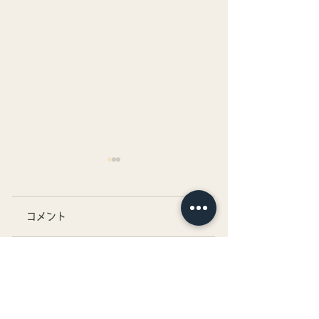
コメント
こども用ライフジャ
トラウトポンド今
コメントを追加…
ケットのレンタル開
ーズンの営業終了
始！
次は11月上旬オ