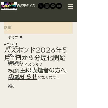
​釣パラダイス
記事
すべて
4月16日
すべて
バスポンド2026年5
お知らせ
月1日から分煙化開始
新着情報
釣パラダイスです！
主に喫煙者の方へ
スケジュール
今回は
のお知らせ
となります。
放流情報
雑記