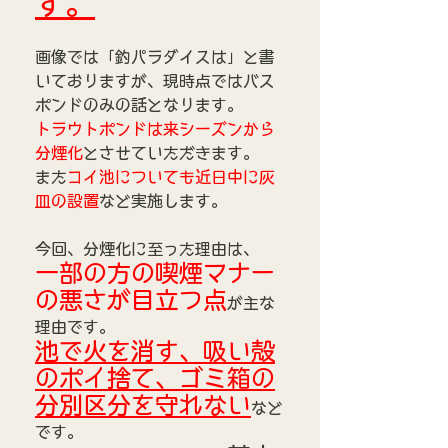
す。
画像では「釣パラダイスは」と書
いておりますが、現時点ではバス
ポンドのみの話となります。
トラウトポンドは来シーズンから
分煙化
とさせていただきます。
また
コイ池についても近日中に灰
皿の設置
など実施します。
今回、分煙化に至った理由は、
一部の方の喫煙マナー
の悪さが目立つ点
が主な
理由です。
池で火を消す、吸い殻
のポイ捨て、ゴミ箱の
分別区分を守れない
など
です。