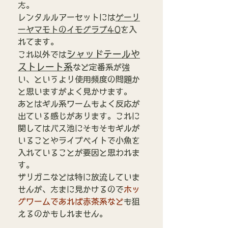
た。
レンタルルアーセットには
ゲーリ
ーヤマモトのイモグラブ40
を入
れてます。
シャッドテールや
これ以外では
ストレート系
など定番系が強
い、というより使用頻度の問題か
と思いますがよく見かけます。
あとはギル系ワームもよく反応が
出ている感じがあります。これに
関してはバス池にそもそもギルが
いることやライブベイトで小魚を
入れていることが要因と思われま
す。
ザリガニなどは特に放流していま
せんが、たまに見かけるので
ホッ
グワームであれば赤茶系など
も狙
えるのかもしれません。