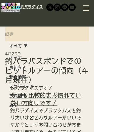
​釣パラダイス
記事
すべて
4月20日
すべて
釣パラバスポンドでの
お知らせ
ヒットルアーの傾向（4
新着情報
月現在）
スケジュール
釣パラダイスです！
今回も比較的まだ慣れてい
放流情報
ない方向けです！
雑記
釣パラダイスでブラックバスを釣
りたいけどどんなルアーがいいで
すか？というお問い合わせがたま
にありますので、それについてア