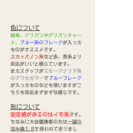
色について
緑系、グリパンやグリパンチャー
ト、
ブルー系のフレーク
が入った
ものがオススメです。
スカッパノン系
など赤、茶系より
反応がいいと感じています。
またスタッフが
スモーククリア系
のクワセカラー
で
ブルーフレーク
が入ったものなども使いますがこ
ちらも反応まずまずな感じです。
形について
安定感があるのはイモ系
です。
ちなみに大会優勝者の方は
一誠の
沈み蟲1.8
を使われておりまし