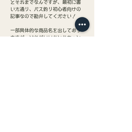
とそれまでなんですが、最初に書
いた通り、バス釣り初心者向けの
記事なので勘弁してください！
一部具体的な商品名を出しており
ますが、どれがいいかとかもっと
詳しく聞きたい場合は遠慮せずス
タッフに聞いてください。
その時はスタッフの趣味嗜好で好
きな商品をお答えさせていただき
ます！
さてタイトルにもある通り、4月
現在はこんな感じです。
これがまた5月6月と季節が変わ
っていくとバスも自然の生き物な
ので状況が変わっていきますので
またこういった参考にしてもらえ