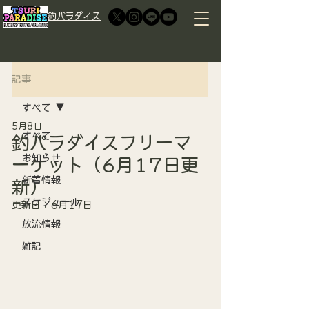
​釣パラダイス
記事
すべて
5月8日
すべて
釣パラダイスフリーマ
お知らせ
ーケット（6月17日更
新着情報
新）
スケジュール
更新日：
6月17日
放流情報
雑記