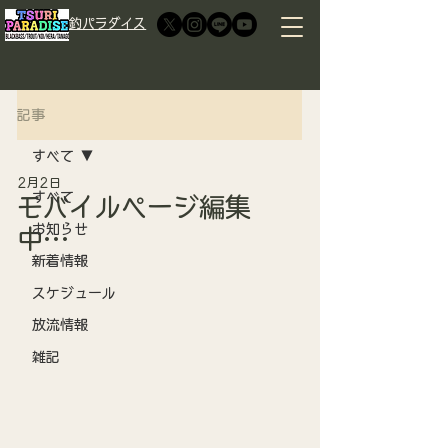
​釣パラダイス
記事
すべて
2月2日
すべて
モバイルページ編集
お知らせ
中…
新着情報
スケジュール
放流情報
雑記