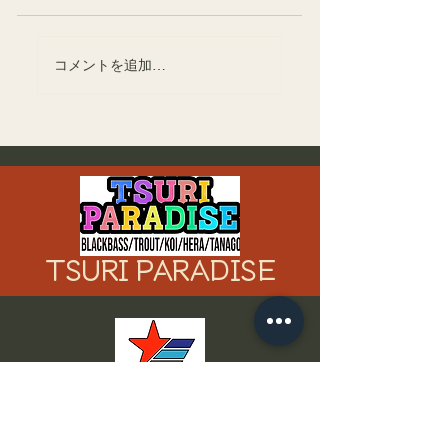
釣パラダイスフリー
初めてのコイ釣り
コメントを追加…
マーケット無事終
気を付けたいポイ
了！
ト
TSURI PARADISE
​サバゲーパラダイス
紹 介