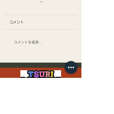
コメント
釣パラダイスフリー
初めてのコイ釣り
コメントを追加…
マーケット無事終
気を付けたいポイ
了！
ト
TSURI PARADISE