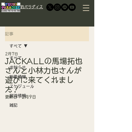
​釣パラダイス
記事
すべて
2月7日
すべて
JACKALLの馬場拓也
お知らせ
さんと小林力也さんが
新着情報
遊びに来てくれまし
スケジュール
た！
放流情報
更新日：
2月9日
雑記