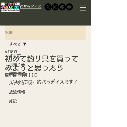
​釣パラダイス
記事
すべて
4月8日
すべて
初めて釣り具を買って
お知らせ
みようと思ったら
新着情報
更新日：
4月11日
こんにちは、釣パラダイスです！
スケジュール
放流情報
雑記