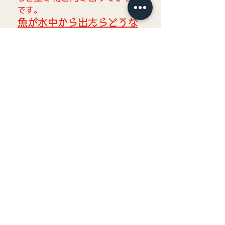
です。
魚が水中から出たらどうな
るのか
、長時間だと息が出来な
くて死にます。
素手で直接触るとどうなる
のか
、いわゆる火傷のような状態
になり非常に弱ります。陸にあげ
ても同じです。
このように気を付けること、守る
ことが本当にたくさんあるので
す。
と、超長い記事になってしまいま
したが、まとめると
・釣り道具を買うときは絶
対お店の人や詳しい人に相