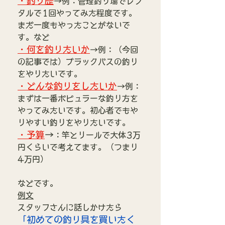
・釣り歴
→例：管理釣り場でレン
タルで1回やってみた程度です。
まだ一度もやったことがないで
す。など
・何を釣りたいか
→例：（今回
の記事では）ブラックバスの釣り
をやりたいです。
・どんな釣りをしたいか
→例：
まずは一番ポピュラーな釣り方を
やってみたいです。初心者でもや
りやすい釣りをやりたいです。
・予算
→
：竿とリールで大体3万
円くらいで考えてます。（つまり
4万円）
などです。
例文
スタッフさんに話しかけたら
「初めての釣り具を買いたく