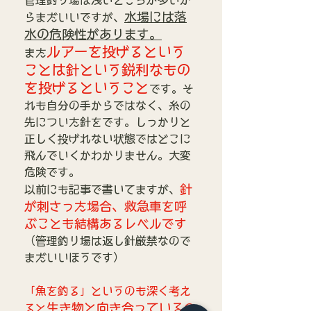
管理釣り場は浅いところが多いか
水場には落
らまだいいですが、
水の危険性があります。
ルアーを投げるという
また
ことは針という鋭利なもの
を投げるということ
です。そ
れも自分の手からではなく、糸の
先についた針をです。しっかりと
正しく投げれない状態ではどこに
飛んでいくかわかりません。大変
危険です。
針
以前にも記事で書いてますが、
が刺さった場合、救急車を呼
ぶことも結構あるレベルです
（管理釣り場は返し針厳禁なので
まだいいほうです）
「魚を釣る」というのも深く考え
生き物と向き合っている
ると
の